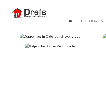
ALL
BÜROHAUS
DOPPELHAUS IN OLDENBURG
2 DOP
Dopp
KEYENBRÜCK
BÖTJERSCHER HOF IN
Doppelhaus
WORPSWEDE
Doppelhaus
Mehrfamilienhaus