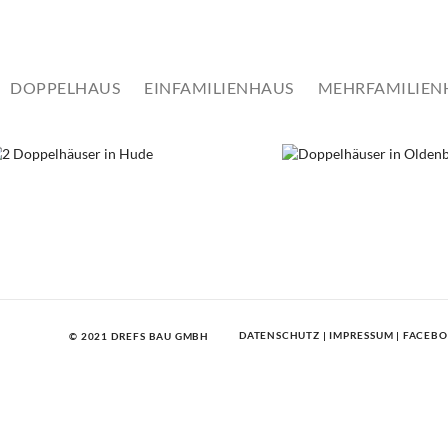
DR
DOPPELHAUS
EINFAMILIENHAUS
MEHRFAMILIEN
PELHÄUSER IN HUDE
DOPPELHÄUSER IN OLDEN
elhaus
Doppelhaus
DATENSCHUTZ
|
IMPRESSUM
|
FACEB
© 2021 DREFS BAU GMBH