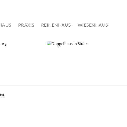
EFS BAU
SERVICE
PROJEKTE
KONTAKT
HAUS
PRAXIS
REIHENHAUS
WIESENHAUS
BURG
DOPPELHAUS IN STUHR
Doppelhaus
OOK